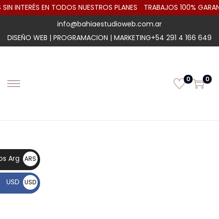
IN INTERÉS EN TODOS NUESTROS PLANES
TRABAJOS 100% GARAN
info@bahiaestudioweb.com.ar
DISEÑO WEB | PROGRAMACION | MARKETING
+54 291 4 166 649
0
0
os Arg
ARS
$
USD
USD
$