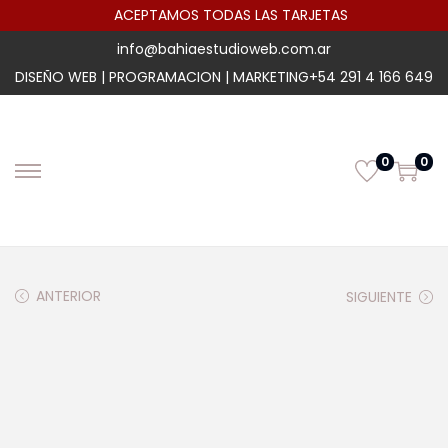
ACEPTAMOS TODAS LAS TARJETAS
info@bahiaestudioweb.com.ar
DISEÑO WEB | PROGRAMACION | MARKETING
+54 291 4 166 649
0
0
ANTERIOR
SIGUIENTE