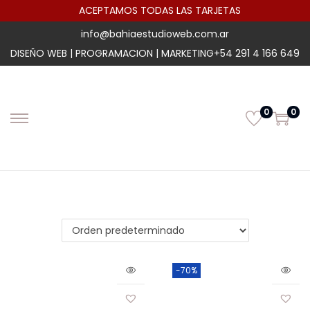
ACEPTAMOS TODAS LAS TARJETAS
info@bahiaestudioweb.com.ar
DISEÑO WEB | PROGRAMACION | MARKETING
+54 291 4 166 649
0
0
-70%